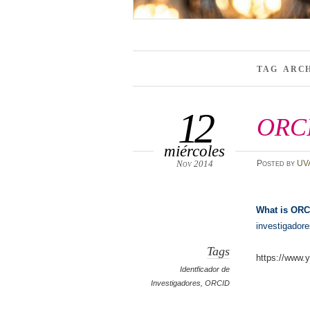
TAG ARC
12
ORC
miércoles
Nov 2014
Posted
by
UV
What is OR
investigadore
Tags
https://www
Identficador de
Investigadores
,
ORCID