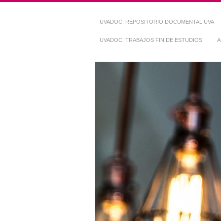
UVADOC: REPOSITORIO DOCUMENTAL UVA
UVADOC: TRABAJOS FIN DE ESTUDIOS
A
Repositorio Do
~ UVaDOC