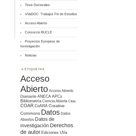
Tesis Doctorales
UVaDOC: Trabajos Fin de Estudios
Acceso Abierto
Consorcio BUCLE
Proyectos Europeos de
Investigación
Noticias
ETIQUETAS
Acceso
Abierto
Acceso Abierto
ANECA
APCs
Diamante
Bibliometría
Ciencia Abierta
Citas
COAR
Creative
CoARA
Datos
Commons
Datos
Datos de
Abiertos
Derechos
investigación
de autor
Ediciones UVa