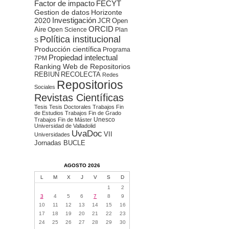
Factor de impacto
FECYT
Gestion de datos
Horizonte
2020
Investigación
JCR
Open
ORCID
Aire
Open Science
Plan
Política institucional
S
Producción científica
Programa
Propiedad intelectual
7PM
Ranking Web de Repositorios
REBIUN
RECOLECTA
Redes
Repositorios
Sociales
Revistas Científicas
Tesis
Tesis Doctorales
Trabajos Fin
de Estudios
Trabajos Fin de Grado
Unesco
Trabajos Fin de Máster
Universidad de Valladolid
UvaDoc
VII
Universidades
Jornadas BUCLE
AGOSTO 2026
L
M
X
J
V
S
D
1
2
3
4
5
6
7
8
9
10
11
12
13
14
15
16
17
18
19
20
21
22
23
24
25
26
27
28
29
30