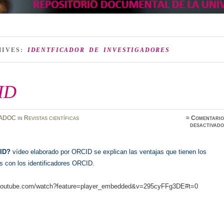
HIVES:
IDENTFICADOR DE INVESTIGADORES
ID
ADOC
in
Revistas científicas
≈
Comentario
desactivado
CID?
vídeo elaborado por ORCID se explican las ventajas que tienen los
s con los identificadores ORCID.
.youtube.com/watch?feature=player_embedded&v=295cyFFg3DE#t=0