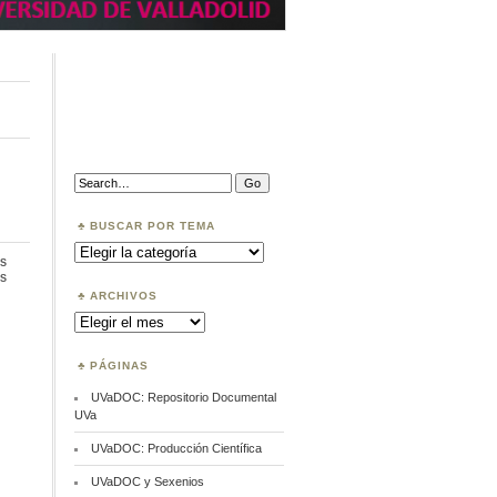
Search:
BUSCAR POR TEMA
Buscar
por
s
Tema
en
s
ORCID
ARCHIVOS
Archivos
PÁGINAS
UVaDOC: Repositorio Documental
UVa
UVaDOC: Producción Científica
UVaDOC y Sexenios