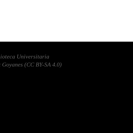
lioteca Universitaria
 Goyanes (
CC BY-SA 4.0
)