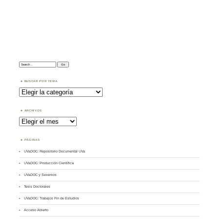
Search:
BUSCAR POR TEMA
Buscar
por
Tema
ARCHIVOS
Archivos
PÁGINAS
UVaDOC: Repositorio Documental UVa
UVaDOC: Producción Científica
UVaDOC y Sexenios
Tesis Doctorales
UVaDOC: Trabajos Fin de Estudios
Acceso Abierto