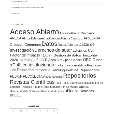
Consorcio BUCLE
Proyectos Europeos de Investigación
Noticias
ETIQUETAS
Acceso Abierto
Acceso Abierto Diamante
COAR
ANECA
APCs
Bibliometría
CoARA
Ciencia Abierta
Citas
Datos
Datos de
Creative Commons
Datos Abiertos
Derechos de autor
investigación
Ediciones UVa
Factor de impacto
FECYT
Gestion de datos
Horizonte
ORCID
2020
Investigación
JCR
Open Aire
Open Science
Plan
Política institucional
Producción científica
S
Programa
Propiedad intelectual
Ranking Web de Repositorios
7PM
Repositorios
REBIUN
RECOLECTA
Redes Sociales
Revistas Científicas
Tesis
Tesis Doctorales
Trabajos Fin de
Unesco
Estudios
Trabajos Fin de Grado
Trabajos Fin de Máster
UvaDoc
VII Jornadas
Universidad de Valladolid
Universidades
BUCLE
AGOSTO 2026
L
M
X
J
V
S
D