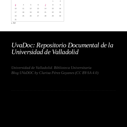
1
2
3
4
5
6
7
8
9
10
11
12
13
14
15
16
17
18
19
20
21
22
23
24
25
26
27
28
29
30
31
« Jul
UvaDoc: Repositorio Documental de la
Universidad de Valladolid
Universidad de Valladolid. Biblioteca Universitaria
Blog UVaDOC by Clarisa Pérez Goyanes (
CC BY-SA 4.0
)