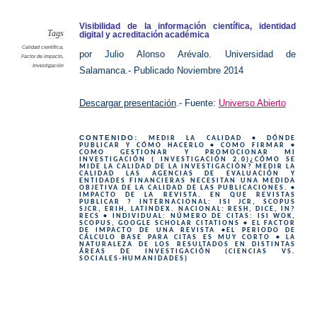
en
la
investig
Visibilidad de la información científica, identidad
Tags
digital y acreditación académica
Calidad científica
,
por Julio Alonso Arévalo. Universidad de
Factor de impacto
,
Investigación
Salamanca.- Publicado Noviembre 2014
Descargar presentación
.- Fuente:
Universo Abierto
CONTENIDO:
MEDIR LA CALIDAD • DÓNDE
PUBLICAR Y CÓMO HACERLO • COMO FIRMAR •
COMO GESTIONAR Y PROMOCIONAR MI
INVESTIGACIÓN ( INVESTIGACIÓN 2.0)¿CÓMO SE
MIDE LA CALIDAD DE LA INVESTIGACIÓN? MEDIR LA
CALIDAD LAS AGENCIAS DE EVALUACIÓN Y
ENTIDADES FINANCIERAS NECESITAN UNA MEDIDA
OBJETIVA DE LA CALIDAD DE LAS PUBLICACIONES. •
IMPACTO DE LA REVISTA. EN QUE REVISTAS
PUBLICAR ? INTERNACIONAL: ISI JCR, SCOPUS
SJCR, ERIH, LATINDEX. NACIONAL: RESH, DICE, IN?
RECS • INDIVIDUAL: NÚMERO DE CITAS: ISI WOK,
SCOPUS, GOOGLE SCHOLAR CITATIONS •
EL FACTOR
DE IMPACTO DE UNA REVISTA •EL PERIODO DE
CÁLCULO BASE PARA CITAS ES MUY CORTO • LA
NATURALEZA DE LOS RESULTADOS EN DISTINTAS
ÁREAS DE INVESTIGACIÓN (CIENCIAS VS.
SOCIALES-HUMANIDADES)