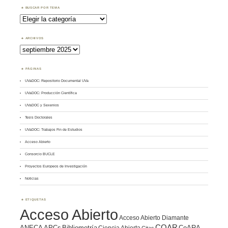
BUSCAR POR TEMA
Buscar
por
Tema
ARCHIVOS
Archivos
PÁGINAS
UVaDOC: Repositorio Documental UVa
UVaDOC: Producción Científica
UVaDOC y Sexenios
Tesis Doctorales
UVaDOC: Trabajos Fin de Estudios
Acceso Abierto
Consorcio BUCLE
Proyectos Europeos de Investigación
Noticias
ETIQUETAS
Acceso Abierto
Acceso Abierto Diamante
COAR
ANECA
APCs
Bibliometría
CoARA
Ciencia Abierta
Citas