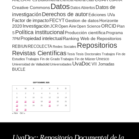
Datos
Datos de
Creative Commons
Datos Abiertos
Derechos de autor
investigación
Ediciones UVa
Factor de impacto
FECYT
Gestion de datos
Horizonte
ORCID
2020
Investigación
JCR
Open Aire
Open Science
Plan
Política institucional
Producción científica
S
Programa
Propiedad intelectual
Ranking Web de Repositorios
7PM
Repositorios
REBIUN
RECOLECTA
Redes Sociales
Revistas Científicas
Tesis
Tesis Doctorales
Trabajos Fin de
Unesco
Estudios
Trabajos Fin de Grado
Trabajos Fin de Máster
UvaDoc
VII Jornadas
Universidad de Valladolid
Universidades
BUCLE
SEPTIEMBRE 2025
L
M
X
J
V
S
D
1
2
3
4
5
6
7
8
9
10
11
12
13
14
15
16
17
18
19
20
21
22
23
24
25
26
27
28
29
30
« Nov
Oct »
UvaDoc: Repositorio Documental de la