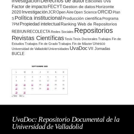
Derechos de autor
investigación
Ediciones UVa
Factor de impacto
FECYT
Gestion de datos
Horizonte
ORCID
2020
Investigación
JCR
Open Aire
Open Science
Plan
Política institucional
Producción científica
S
Programa
Propiedad intelectual
Ranking Web de Repositorios
7PM
Repositorios
REBIUN
RECOLECTA
Redes Sociales
Revistas Científicas
Tesis
Tesis Doctorales
Trabajos Fin de
Unesco
Estudios
Trabajos Fin de Grado
Trabajos Fin de Máster
UvaDoc
VII Jornadas
Universidad de Valladolid
Universidades
BUCLE
SEPTIEMBRE 2025
L
M
X
J
V
S
D
1
2
3
4
5
6
7
8
9
10
11
12
13
14
15
16
17
18
19
20
21
22
23
24
25
26
27
28
29
30
« Nov
Oct »
UvaDoc: Repositorio Documental de la
Universidad de Valladolid