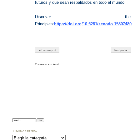
futuros y que sean respaldados en todo el mundo.
Discover the
Principles:
https://doi.org/10.5281/zenodo.15807480
Post navigation
← Previous post
Next post →
Comments are closed.
Search:
BUSCAR POR TEMA
Buscar
por