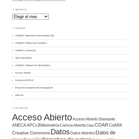
Tema
ARCHIVOS
Archivos
PÁGINAS
UVaDOC: Repositorio Documental UVa
UVaDOC: Producción Científica
UVaDOC y Sexenios
Tesis Doctorales
UVaDOC: Trabajos Fin de Estudios
Acceso Abierto
Consorcio BUCLE
Proyectos Europeos de Investigación
Noticias
ETIQUETAS
Acceso Abierto
Acceso Abierto Diamante
COAR
ANECA
APCs
Bibliometría
CoARA
Ciencia Abierta
Citas
Datos
Datos de
Creative Commons
Datos Abiertos