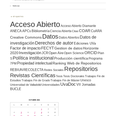
Noticias
ETIQUETAS
Acceso Abierto
Acceso Abierto Diamante
COAR
ANECA
APCs
Bibliometría
CoARA
Ciencia Abierta
Citas
Datos
Datos de
Creative Commons
Datos Abiertos
Derechos de autor
investigación
Ediciones UVa
Factor de impacto
FECYT
Gestion de datos
Horizonte
ORCID
2020
Investigación
JCR
Open Aire
Open Science
Plan
Política institucional
Producción científica
S
Programa
Propiedad intelectual
Ranking Web de Repositorios
7PM
Repositorios
REBIUN
RECOLECTA
Redes Sociales
Revistas Científicas
Tesis
Tesis Doctorales
Trabajos Fin de
Unesco
Estudios
Trabajos Fin de Grado
Trabajos Fin de Máster
UvaDoc
VII Jornadas
Universidad de Valladolid
Universidades
BUCLE
OCTUBRE 2021
L
M
X
J
V
S
D
1
2
3
4
5
6
7
8
9
10
11
12
13
14
15
16
17