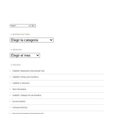
Search:
BUSCAR POR TEMA
Buscar
por
Tema
ARCHIVOS
Archivos
PÁGINAS
UVaDOC: Repositorio Documental UVa
UVaDOC: Producción Científica
UVaDOC y Sexenios
Tesis Doctorales
UVaDOC: Trabajos Fin de Estudios
Acceso Abierto
Consorcio BUCLE
Proyectos Europeos de Investigación