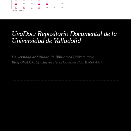
18
19
20
21
22
23
24
25
26
27
28
29
30
31
« Sep
Nov »
UvaDoc: Repositorio Documental de la
Universidad de Valladolid
Universidad de Valladolid. Biblioteca Universitaria
Blog UVaDOC by Clarisa Pérez Goyanes (
CC BY-SA 4.0
)