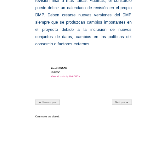
revisión final a más tardar. Además, el consorcio
puede definir un calendario de revisión en el propio
DMP. Deben crearse nuevas versiones del DMP
siempre que se produzcan cambios importantes en
el proyecto debido a la inclusión de nuevos
conjuntos de datos, cambios en las políticas del
consorcio o factores externos.
About UVADOC
UVADOC
View all posts by UVADOC »
Post navigation
← Previous post
Next post →
Comments are closed.