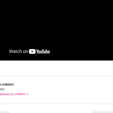
ut UVADOC
DOC
all posts by UVADOC »