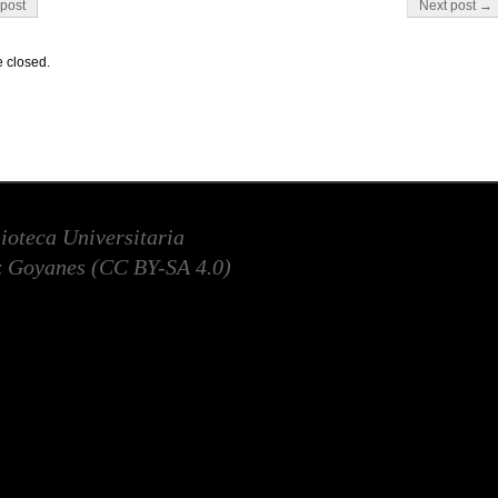
on
post
Next post →
 closed.
lioteca Universitaria
 Goyanes (
CC BY-SA 4.0
)