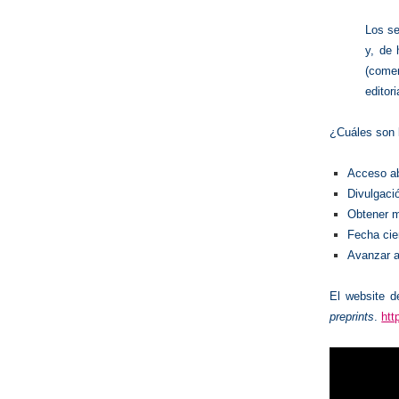
Los s
y, de 
(come
editor
¿Cuáles son l
Acceso abi
Divulgació
Obtener m
Fecha cie
Avanzar al
El website 
preprints
.
htt