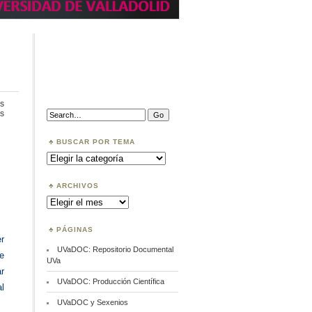
s
en
Search:
s
Versión
Preprint
BUSCAR POR TEMA
Buscar
por
Tema
ARCHIVOS
Archivos
PÁGINAS
r
UVaDOC: Repositorio Documental
te
UVa
r
UVaDOC: Producción Científica
l
UVaDOC y Sexenios