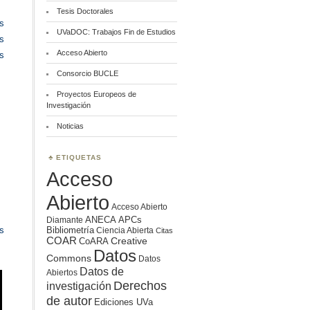
Tesis Doctorales
s
UVaDOC: Trabajos Fin de Estudios
as
Acceso Abierto
s
Consorcio BUCLE
Proyectos Europeos de
Investigación
Noticias
ETIQUETAS
Acceso
Abierto
Acceso Abierto
ANECA
APCs
Diamante
Bibliometría
s
Ciencia Abierta
Citas
COAR
Creative
CoARA
Datos
Commons
Datos
Datos de
Abiertos
Derechos
investigación
de autor
Ediciones UVa