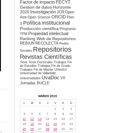
Factor de impacto
FECYT
Gestion de datos
Horizonte
2020
Investigación
JCR
Open
ORCID
Aire
Open Science
Plan
Política institucional
S
Producción científica
Programa
Propiedad intelectual
7PM
Ranking Web de Repositorios
REBIUN
RECOLECTA
Redes
Repositorios
Sociales
Revistas Científicas
Tesis
Tesis Doctorales
Trabajos Fin
de Estudios
Trabajos Fin de Grado
Unesco
Trabajos Fin de Máster
Universidad de Valladolid
UvaDoc
VII
Universidades
Jornadas BUCLE
MARZO 2019
L
M
X
J
V
S
D
1
2
3
4
5
6
7
8
9
10
11
12
13
14
15
16
17
18
19
20
21
22
23
24
25
26
27
28
29
30
31