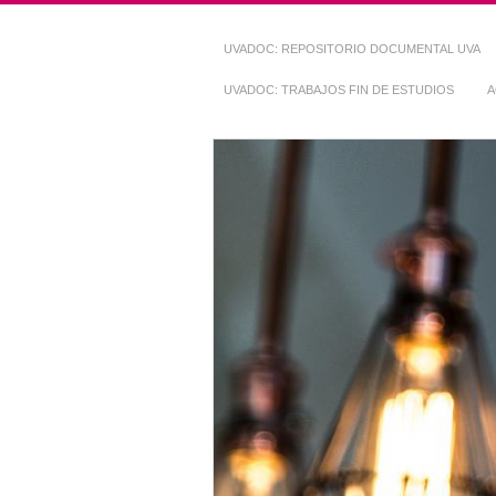
UVADOC: REPOSITORIO DOCUMENTAL UVA
UVADOC: TRABAJOS FIN DE ESTUDIOS
A
Repositorio Do
~ UVaDOC