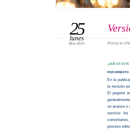
25
Versi
lunes
Mar 2019
Posted
by
UV
¿QUÉ ES ESTE
POR ERNESTO 
En la public
la revisión p
El
preprint
es
generalmente
un avance o u
servicio lo
comentarios,
proceso edito