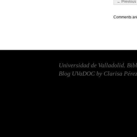
Post navigati
← Previous 
Comments are
Universidad de Valladolid. Bib
Blog UVaDOC by Clarisa Pérez