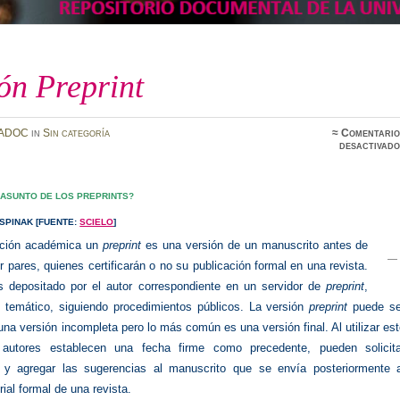
ón Preprint
ADOC
in
Sin categoría
≈
Comentario
desactivado
 ASUNTO DE LOS PREPRINTS?
SPINAK [FUENTE:
SCIELO
]
ación académica un
preprint
es una versión de un manuscrito antes de
or pares, quienes certificarán o no su publicación formal en una revista.
 depositado por el autor correspondiente en un servidor de
preprint
,
 temático, siguiendo procedimientos públicos. La versión
preprint
puede se
na versión incompleta pero lo más común es una versión final. Al utilizar es
s autores establecen una fecha firme como precedente, pueden solicita
 y agregar las sugerencias al manuscrito que se envía posteriormente a
rial formal de una revista.