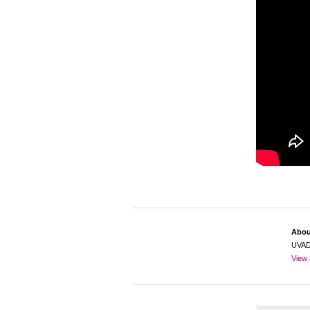
Abo
UVA
View 