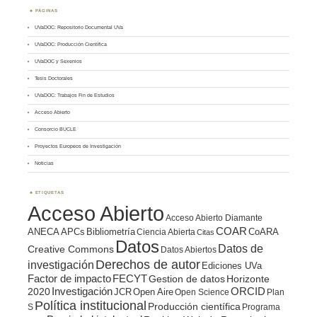
PÁGINAS
UVaDOC: Repositorio Documental UVa
UVaDOC: Producción Científica
UVaDOC y Sexenios
Tesis Doctorales
UVaDOC: Trabajos Fin de Estudios
Acceso Abierto
Consorcio BUCLE
Proyectos Europeos de Investigación
Noticias
ETIQUETAS
Acceso Abierto
Acceso Abierto Diamante
COAR
ANECA
APCs
Bibliometría
CoARA
Ciencia Abierta
Citas
Datos
Datos de
Creative Commons
Datos Abiertos
Derechos de autor
investigación
Ediciones UVa
Factor de impacto
FECYT
Gestion de datos
Horizonte
ORCID
2020
Investigación
JCR
Open Aire
Open Science
Plan
Política institucional
Producción científica
S
Programa