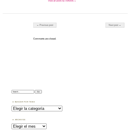
View all posts by UVADOC »
Post navigation
← Previous post
Next post →
Comments are closed.
Search:
BUSCAR POR TEMA
Buscar
por
Tema
ARCHIVOS
Archivos