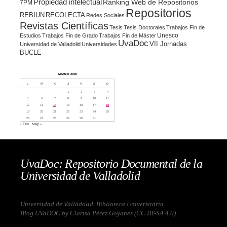
Propiedad intelectual
Ranking Web de Repositorios
7PM
Repositorios
REBIUN
RECOLECTA
Redes Sociales
Revistas Científicas
Tesis
Tesis Doctorales
Trabajos Fin de
Unesco
Estudios
Trabajos Fin de Grado
Trabajos Fin de Máster
UvaDoc
VII Jornadas
Universidad de Valladolid
Universidades
BUCLE
MARZO 2018
L
M
X
J
V
S
D
1
2
3
4
5
6
7
8
9
10
11
12
13
14
15
16
17
18
19
20
21
22
23
24
25
26
27
28
29
30
31
« Feb
May »
UvaDoc: Repositorio Documental de la
Universidad de Valladolid
Universidad de Valladolid. Biblioteca Universitaria
Blog UVaDOC by Clarisa Pérez Goyanes (
CC BY-SA 4.0
)