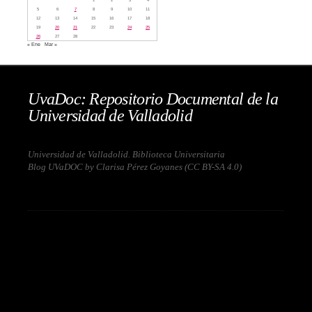
5
6
7
8
9
10
11
12
13
14
15
16
17
18
19
20
21
22
23
24
25
26
27
28
« Ene
Mar »
UvaDoc: Repositorio Documental de la
Universidad de Valladolid
Universidad de Valladolid. Biblioteca Universitaria
Blog UVaDOC by Clarisa Pérez Goyanes (
CC BY-SA 4.0
)