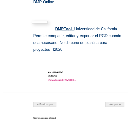
DMP Online.
DMPTool
Universidad de California.
Permite compartir, editar y exportar el PGD cuando
sea necesario. No dispone de plantilla para
proyectos H2020.
About UVADOC
UVADOC
View all posts by UVADOC »
Post navigation
← Previous post
Next post →
Comments are closed.