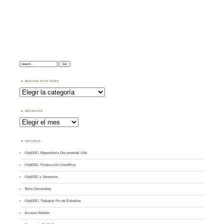
Search:
BUSCAR POR TEMA
Buscar
por
Tema
ARCHIVOS
Archivos
PÁGINAS
UVaDOC: Repositorio Documental UVa
UVaDOC: Producción Científica
UVaDOC y Sexenios
Tesis Doctorales
UVaDOC: Trabajos Fin de Estudios
Acceso Abierto