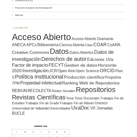
Consorcio BUCLE
Proyectos Europeos de Investigación
Noticias
ETIQUETAS
Acceso Abierto
Acceso Abierto Diamante
COAR
ANECA
APCs
Bibliometría
CoARA
Ciencia Abierta
Citas
Datos
Datos de
Creative Commons
Datos Abiertos
Derechos de autor
investigación
Ediciones UVa
Factor de impacto
FECYT
Gestion de datos
Horizonte
ORCID
2020
Investigación
JCR
Open Aire
Open Science
Plan
Política institucional
Producción científica
S
Programa
Propiedad intelectual
Ranking Web de Repositorios
7PM
Repositorios
REBIUN
RECOLECTA
Redes Sociales
Revistas Científicas
Tesis
Tesis Doctorales
Trabajos Fin de
Unesco
Estudios
Trabajos Fin de Grado
Trabajos Fin de Máster
UvaDoc
VII Jornadas
Universidad de Valladolid
Universidades
BUCLE
FEBRERO 2018
L
M
X
J
V
S
D
1
2
3
4