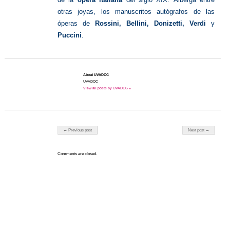
otras joyas, los manuscritos autógrafos de las
óperas de
Rossini, Bellini, Donizetti, Verdi
y
Puccini
.
About UVADOC
UVADOC
View all posts by UVADOC »
Post navigation
← Previous post
Next post →
Comments are closed.