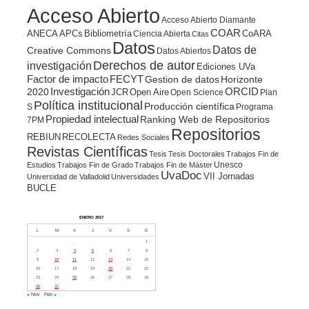
Acceso Abierto
Acceso Abierto Diamante
COAR
ANECA
APCs
Bibliometría
CoARA
Ciencia Abierta
Citas
Datos
Datos de
Creative Commons
Datos Abiertos
Derechos de autor
investigación
Ediciones UVa
Factor de impacto
FECYT
Gestion de datos
Horizonte
ORCID
2020
Investigación
JCR
Open Aire
Open Science
Plan
Política institucional
Producción científica
S
Programa
Propiedad intelectual
Ranking Web de Repositorios
7PM
Repositorios
REBIUN
RECOLECTA
Redes Sociales
Revistas Científicas
Tesis
Tesis Doctorales
Trabajos Fin de
Unesco
Estudios
Trabajos Fin de Grado
Trabajos Fin de Máster
UvaDoc
VII Jornadas
Universidad de Valladolid
Universidades
BUCLE
ENERO 2017
L
M
X
J
V
S
D
1
2
3
4
5
6
7
8
9
10
11
12
13
14
15
16
17
18
19
20
21
22
23
24
25
26
27
28
29
30
31
« Nov
Feb »