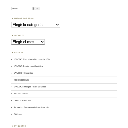
Search:
BUSCAR POR TEMA
Buscar
por
Tema
ARCHIVOS
Archivos
PÁGINAS
UVaDOC: Repositorio Documental UVa
UVaDOC: Producción Científica
UVaDOC y Sexenios
Tesis Doctorales
UVaDOC: Trabajos Fin de Estudios
Acceso Abierto
Consorcio BUCLE
Proyectos Europeos de Investigación
Noticias
ETIQUETAS