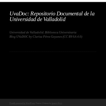
UvaDoc: Repositorio Documental de la
Universidad de Valladolid
Universidad de Valladolid. Biblioteca Universitaria
Blog UVaDOC by Clarisa Pérez Goyanes (
CC BY-SA 4.0
)
Proudly powered by WordPress
Theme: Chateau by
Ignacio Ricci
.