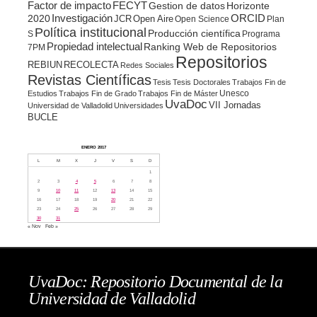
Factor de impacto
FECYT
Gestion de datos
Horizonte
ORCID
2020
Investigación
JCR
Open Aire
Open Science
Plan
Política institucional
Producción científica
S
Programa
Propiedad intelectual
Ranking Web de Repositorios
7PM
Repositorios
REBIUN
RECOLECTA
Redes Sociales
Revistas Científicas
Tesis
Tesis Doctorales
Trabajos Fin de
Unesco
Estudios
Trabajos Fin de Grado
Trabajos Fin de Máster
UvaDoc
VII Jornadas
Universidad de Valladolid
Universidades
BUCLE
ENERO 2017
L
M
X
J
V
S
D
1
2
3
4
5
6
7
8
9
10
11
12
13
14
15
16
17
18
19
20
21
22
23
24
25
26
27
28
29
30
31
« Nov
Feb »
UvaDoc: Repositorio Documental de la
Universidad de Valladolid