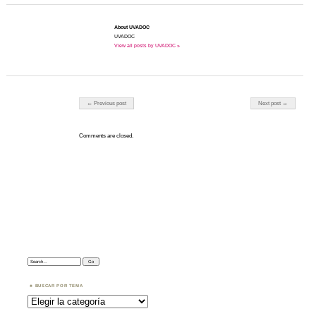
About UVADOC
UVADOC
View all posts by UVADOC »
Post navigation
← Previous post
Next post →
Comments are closed.
Search:
BUSCAR POR TEMA
Buscar
por
Tema