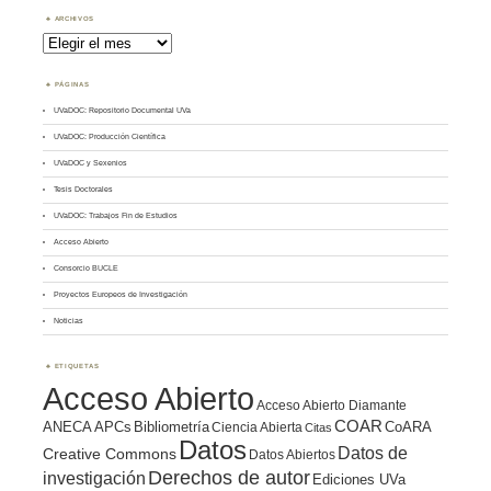
ARCHIVOS
Archivos
PÁGINAS
UVaDOC: Repositorio Documental UVa
UVaDOC: Producción Científica
UVaDOC y Sexenios
Tesis Doctorales
UVaDOC: Trabajos Fin de Estudios
Acceso Abierto
Consorcio BUCLE
Proyectos Europeos de Investigación
Noticias
ETIQUETAS
Acceso Abierto
Acceso Abierto Diamante
COAR
ANECA
APCs
Bibliometría
CoARA
Ciencia Abierta
Citas
Datos
Datos de
Creative Commons
Datos Abiertos
Derechos de autor
investigación
Ediciones UVa