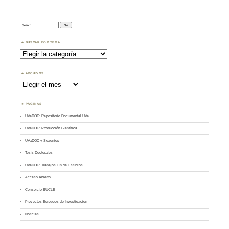
Search:
BUSCAR POR TEMA
Buscar
por
Tema
ARCHIVOS
Archivos
PÁGINAS
UVaDOC: Repositorio Documental UVa
UVaDOC: Producción Científica
UVaDOC y Sexenios
Tesis Doctorales
UVaDOC: Trabajos Fin de Estudios
Acceso Abierto
Consorcio BUCLE
Proyectos Europeos de Investigación
Noticias