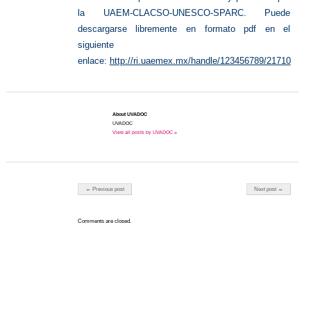
la UAEM-CLACSO-UNESCO-SPARC. Puede
descargarse libremente en formato pdf en el
siguiente
enlace:
http://ri.uaemex.mx/handle/123456789/21710
About UVADOC
UVADOC
View all posts by UVADOC »
Post navigation
← Previous post
Next post →
Comments are closed.