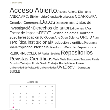
ETIQUETAS
Acceso Abierto
Acceso Abierto Diamante
COAR
ANECA
APCs
Bibliometría
CoARA
Ciencia Abierta
Citas
Datos
Datos de
Creative Commons
Datos Abiertos
Derechos de autor
investigación
Ediciones UVa
Factor de impacto
FECYT
Gestion de datos
Horizonte
ORCID
2020
Investigación
JCR
Open Aire
Open Science
Plan
Política institucional
Producción científica
S
Programa
Propiedad intelectual
Ranking Web de Repositorios
7PM
Repositorios
REBIUN
RECOLECTA
Redes Sociales
Revistas Científicas
Tesis
Tesis Doctorales
Trabajos Fin de
Unesco
Estudios
Trabajos Fin de Grado
Trabajos Fin de Máster
UvaDoc
VII Jornadas
Universidad de Valladolid
Universidades
BUCLE
AGOSTO 2015
L
M
X
J
V
S
D
1
2
3
4
5
6
7
8
9
10
11
12
13
14
15
16
17
18
19
20
21
22
23
24
25
26
27
28
29
30
31
« Jul
Sep »