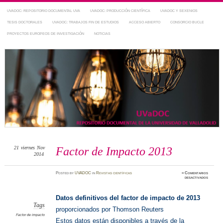
UVADOC: REPOSITORIO DOCUMENTAL UVA
UVADOC: PRODUCCIÓN CIENTÍFICA
UVADOC Y SEXENIOS
TESIS DOCTORALES
UVADOC: TRABAJOS FIN DE ESTUDIOS
ACCESO ABIERTO
CONSORCIO BUCLE
PROYECTOS EUROPEOS DE INVESTIGACIÓN
NOTICIAS
Repositorio Documental de la UVa
~ UVaDOC
21
viernes
Nov
Factor de Impacto 2013
2014
Posted
by
UVADOC
in
Revistas científicas
≈
Comentarios
en
desactivados
Factor
de
Impacto
2013
Datos definitivos del factor de impacto de 2013
Tags
proporcionados por Thomson Reuters
Factor de impacto
Estos datos están disponibles a través de la