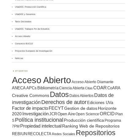
UVaDOC: Producción Científica
UVaDOC y Sexenios
Tesis Doctorales
UVaDOC: Trabajos Fin de Estudios
Acceso Abierto
Consorcio BUCLE
Proyectos Europeos de Investigación
Noticias
ETIQUETAS
Acceso Abierto
Acceso Abierto Diamante
COAR
ANECA
APCs
Bibliometría
CoARA
Ciencia Abierta
Citas
Datos
Datos de
Creative Commons
Datos Abiertos
Derechos de autor
investigación
Ediciones UVa
Factor de impacto
FECYT
Gestion de datos
Horizonte
ORCID
2020
Investigación
JCR
Open Aire
Open Science
Plan
Política institucional
Producción científica
S
Programa
Propiedad intelectual
Ranking Web de Repositorios
7PM
Repositorios
REBIUN
RECOLECTA
Redes Sociales