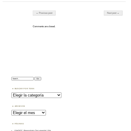
Post navigation
← Previous post
Next post →
Comments are closed.
Search:
BUSCAR POR TEMA
Buscar
por
Tema
ARCHIVOS
Archivos
PÁGINAS
UVaDOC: Repositorio Documental UVa