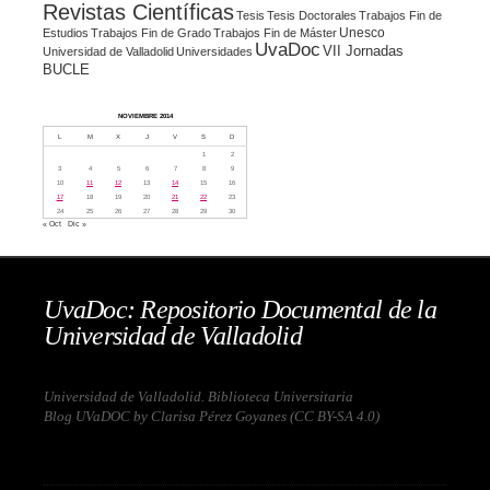
Revistas Científicas
Tesis
Tesis Doctorales
Trabajos Fin de
Unesco
Estudios
Trabajos Fin de Grado
Trabajos Fin de Máster
UvaDoc
VII Jornadas
Universidad de Valladolid
Universidades
BUCLE
NOVIEMBRE 2014
L
M
X
J
V
S
D
1
2
3
4
5
6
7
8
9
10
11
12
13
14
15
16
17
18
19
20
21
22
23
24
25
26
27
28
29
30
« Oct
Dic »
UvaDoc: Repositorio Documental de la
Universidad de Valladolid
Universidad de Valladolid. Biblioteca Universitaria
Blog UVaDOC by Clarisa Pérez Goyanes (
CC BY-SA 4.0
)