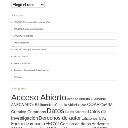
Archivos
PÁGINAS
UVaDOC: Repositorio Documental UVa
UVaDOC: Producción Científica
UVaDOC y Sexenios
Tesis Doctorales
UVaDOC: Trabajos Fin de Estudios
Acceso Abierto
Consorcio BUCLE
Proyectos Europeos de Investigación
Noticias
ETIQUETAS
Acceso Abierto
Acceso Abierto Diamante
COAR
ANECA
APCs
Bibliometría
CoARA
Ciencia Abierta
Citas
Datos
Datos de
Creative Commons
Datos Abiertos
Derechos de autor
investigación
Ediciones UVa
Factor de impacto
FECYT
Gestion de datos
Horizonte