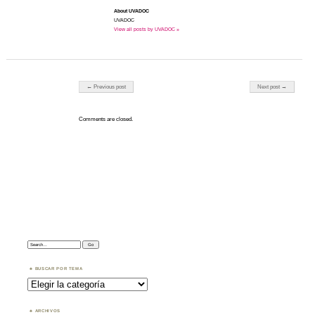
About UVADOC
UVADOC
View all posts by UVADOC »
Post navigation
← Previous post
Next post →
Comments are closed.
Search:
BUSCAR POR TEMA
Buscar
por
Tema
ARCHIVOS