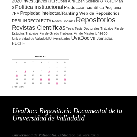
ORCID
2020
Investigación
JCR
Open Aire
Open Science
Plan
Política institucional
Producción científica
S
Programa
Propiedad intelectual
Ranking Web de Repositorios
7PM
Repositorios
REBIUN
RECOLECTA
Redes Sociales
Revistas Científicas
Tesis
Tesis Doctorales
Trabajos Fin de
Unesco
Estudios
Trabajos Fin de Grado
Trabajos Fin de Máster
UvaDoc
VII Jornadas
Universidad de Valladolid
Universidades
BUCLE
MARZO 2013
L
M
X
J
V
S
D
1
2
3
4
5
6
7
8
9
10
11
12
13
14
15
16
17
18
19
20
21
22
23
24
25
26
27
28
29
30
31
« Feb
Abr »
UvaDoc: Repositorio Documental de la
Universidad de Valladolid
Universidad de Valladolid. Biblioteca Universitaria