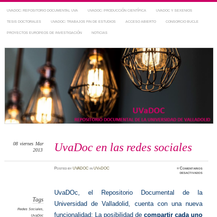
UVADOC: REPOSITORIO DOCUMENTAL UVA
UVADOC: PRODUCCIÓN CIENTÍFICA
UVADOC Y SEXENIOS
TESIS DOCTORALES
UVADOC: TRABAJOS FIN DE ESTUDIOS
ACCESO ABIERTO
CONSORCIO BUCLE
PROYECTOS EUROPEOS DE INVESTIGACIÓN
NOTICIAS
Repositorio Documental de la UVa
~ UVaDOC
08
viernes
Mar
UvaDoc en las redes sociales
2013
Posted
by
UVADOC
in
UVaDOC
≈
Comentarios
en
desactivados
UvaDoc
en
las
redes
UvaDOc, el Repositorio Documental de la
sociale
Tags
Universidad de Valladolid, cuenta con una nueva
Redes Sociales
,
funcionalidad: La posibilidad de
compartir cada uno
UvaDoc