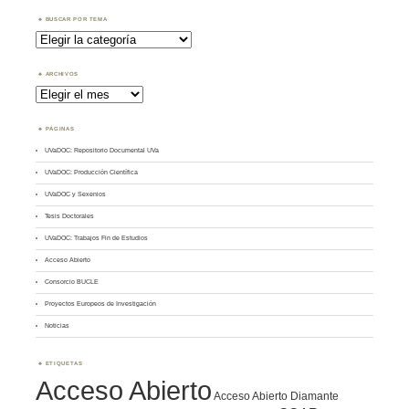
BUSCAR POR TEMA
Buscar
por
Tema
ARCHIVOS
Archivos
PÁGINAS
UVaDOC: Repositorio Documental UVa
UVaDOC: Producción Científica
UVaDOC y Sexenios
Tesis Doctorales
UVaDOC: Trabajos Fin de Estudios
Acceso Abierto
Consorcio BUCLE
Proyectos Europeos de Investigación
Noticias
ETIQUETAS
Acceso Abierto
Acceso Abierto Diamante