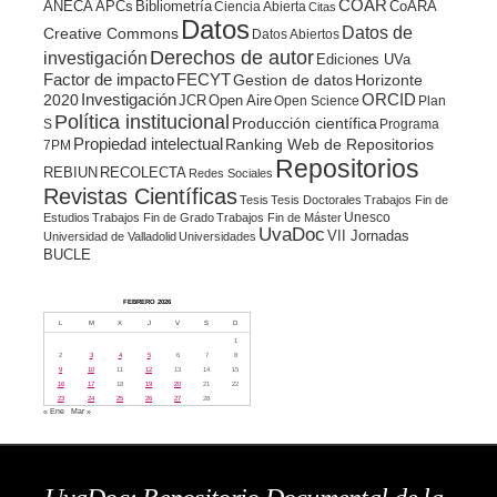
COAR
ANECA
APCs
Bibliometría
CoARA
Ciencia Abierta
Citas
Datos
Datos de
Creative Commons
Datos Abiertos
Derechos de autor
investigación
Ediciones UVa
Factor de impacto
FECYT
Gestion de datos
Horizonte
ORCID
2020
Investigación
JCR
Open Aire
Open Science
Plan
Política institucional
Producción científica
S
Programa
Propiedad intelectual
Ranking Web de Repositorios
7PM
Repositorios
REBIUN
RECOLECTA
Redes Sociales
Revistas Científicas
Tesis
Tesis Doctorales
Trabajos Fin de
Unesco
Estudios
Trabajos Fin de Grado
Trabajos Fin de Máster
UvaDoc
VII Jornadas
Universidad de Valladolid
Universidades
BUCLE
FEBRERO 2026
L
M
X
J
V
S
D
1
2
3
4
5
6
7
8
9
10
11
12
13
14
15
16
17
18
19
20
21
22
23
24
25
26
27
28
« Ene
Mar »